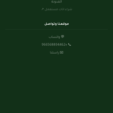
المدونة
شراء اثاث مستعمل ↗
موقعنا وتواصل
💬
واتساب
+966568894462
📞
📧
راسلنا