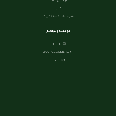
تواصل معنا
المدونة
شراء اثاث مستعمل ↗
موقعنا وتواصل
💬
واتساب
+966568894462
📞
📧
راسلنا